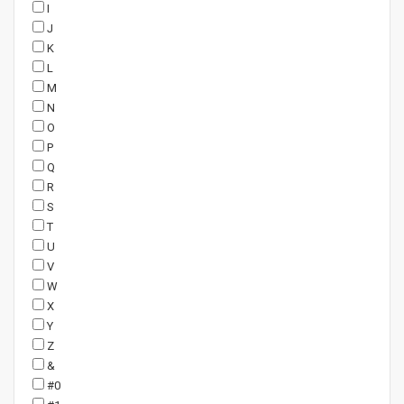
I
J
K
L
M
N
O
P
Q
R
S
T
U
V
W
X
Y
Z
&
#0