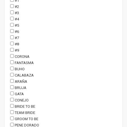
#1
#2
#3
#4
#5
#6
#7
#8
#9
CORONA
FANTASMA
BUHO
CALABAZA
ARAÑA
BRUJA
GATA
CONEJO
BRIDE TO BE
TEAM BRIDE
GROOM TO BE
PENE DORADO