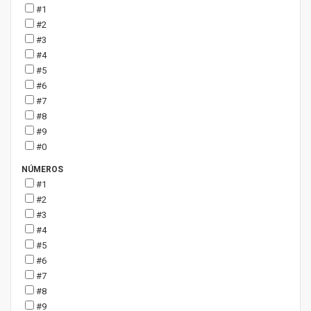
#1
#2
#3
#4
#5
#6
#7
#8
#9
#0
NÚMEROS
#1
#2
#3
#4
#5
#6
#7
#8
#9