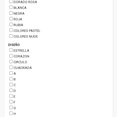
DORADO ROSA
BLANCA
NEGRA
ROJA
RUBIA
COLORES PASTEL
COLORES NUDE
DISEÑO
ESTRELLA
CORAZON
CIRCULO
CUADRADA
A
B
C
D
E
F
G
H