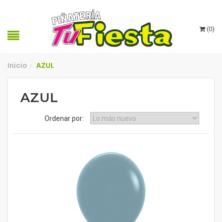
(
0
)
Inicio
AZUL
/
AZUL
Ordenar por: