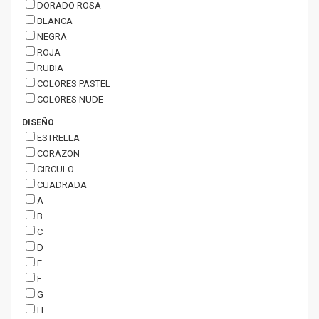
DORADO ROSA
BLANCA
NEGRA
ROJA
RUBIA
COLORES PASTEL
COLORES NUDE
DISEÑO
ESTRELLA
CORAZON
CIRCULO
CUADRADA
A
B
C
D
E
F
G
H