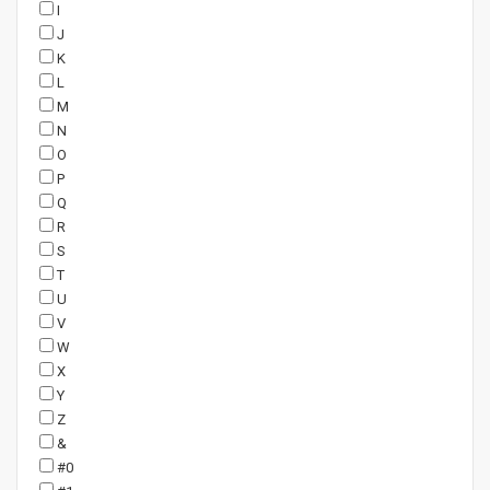
I
J
K
L
M
N
O
P
Q
R
S
T
U
V
W
X
Y
Z
&
#0