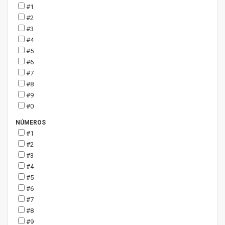
#1
#2
#3
#4
#5
#6
#7
#8
#9
#0
NÚMEROS
#1
#2
#3
#4
#5
#6
#7
#8
#9