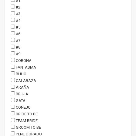
#1
#2
#3
#4
#5
#6
#7
#8
#9
CORONA
FANTASMA
BUHO
CALABAZA
ARAÑA
BRUJA
GATA
CONEJO
BRIDE TO BE
TEAM BRIDE
GROOM TO BE
PENE DORADO