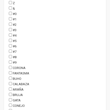
Z
&
#0
#1
#2
#3
#4
#5
#6
#7
#8
#9
CORONA
FANTASMA
BUHO
CALABAZA
ARAÑA
BRUJA
GATA
CONEJO