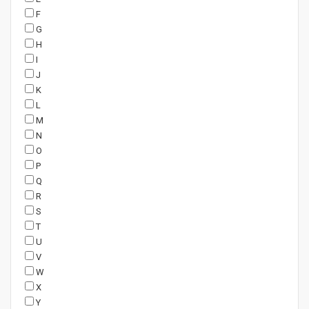
F
G
H
I
J
K
L
M
N
O
P
Q
R
S
T
U
V
W
X
Y