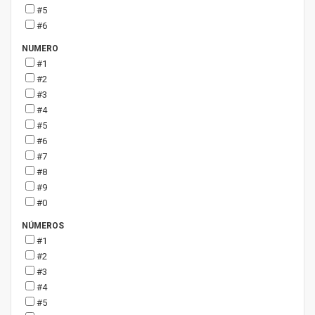
#5
#6
NUMERO
#1
#2
#3
#4
#5
#6
#7
#8
#9
#0
NÚMEROS
#1
#2
#3
#4
#5