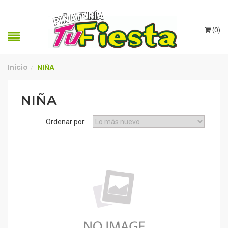
(
0
)
Inicio
NIÑA
/
NIÑA
Ordenar por: