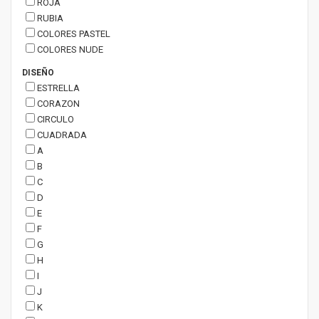
ROJA
RUBIA
COLORES PASTEL
COLORES NUDE
DISEÑO
ESTRELLA
CORAZON
CIRCULO
CUADRADA
A
B
C
D
E
F
G
H
I
J
K