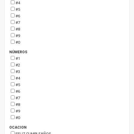
#4
#5
#6
#7
#8
#9
#0
NÚMEROS
#1
#2
#3
#4
#5
#6
#7
#8
#9
#0
OCACION
FELIZ CUMPLEAÑOS