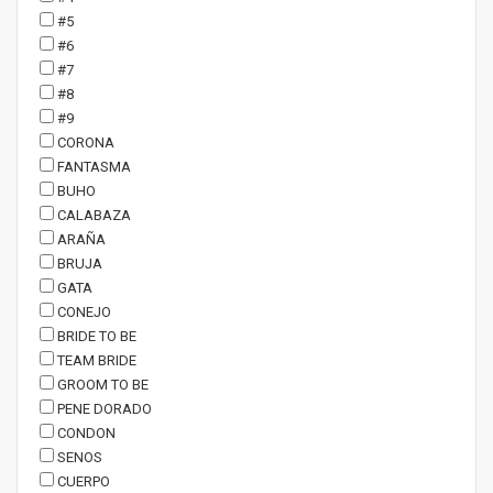
#5
#6
#7
#8
#9
CORONA
FANTASMA
BUHO
CALABAZA
ARAÑA
BRUJA
GATA
CONEJO
BRIDE TO BE
TEAM BRIDE
GROOM TO BE
PENE DORADO
CONDON
SENOS
CUERPO