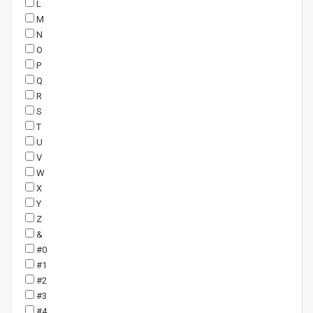
L
M
N
O
P
Q
R
S
T
U
V
W
X
Y
Z
&
#0
#1
#2
#3
#4