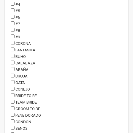
#4
#5
#6
#7
#8
#9
CORONA
FANTASMA
BUHO
CALABAZA
ARAÑA
BRUJA
GATA
CONEJO
BRIDE TO BE
TEAM BRIDE
GROOM TO BE
PENE DORADO
CONDON
SENOS