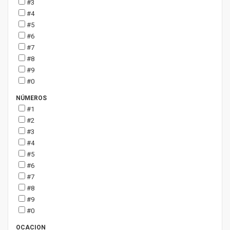
#3
#4
#5
#6
#7
#8
#9
#0
NÚMEROS
#1
#2
#3
#4
#5
#6
#7
#8
#9
#0
OCACION