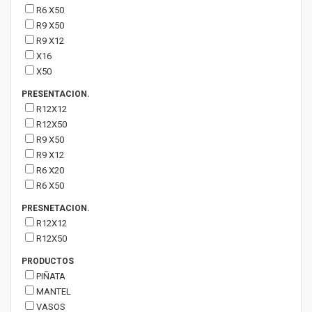
R6 X50
R9 X50
R9 X12
X16
X50
PRESENTACION.
R12X12
R12X50
R9 X50
R9 X12
R6 X20
R6 X50
PRESNETACION.
R12X12
R12X50
PRODUCTOS
PIÑATA
MANTEL
VASOS