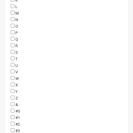
K
L
M
N
O
P
Q
R
S
T
U
V
W
X
Y
Z
&
#0
#1
#2
#3