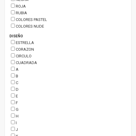
ROJA
RUBIA
COLORES PASTEL
COLORES NUDE
DISEÑO
ESTRELLA
CORAZON
CIRCULO
CUADRADA
A
B
C
D
E
F
G
H
I
J