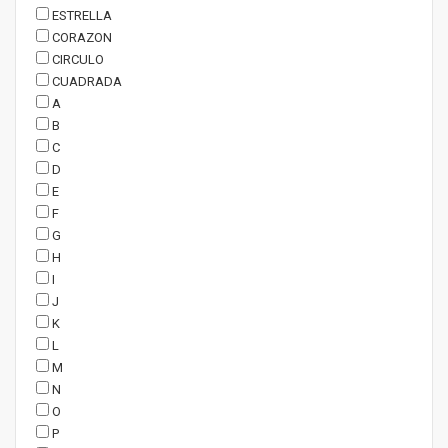
ESTRELLA
CORAZON
CIRCULO
CUADRADA
A
B
C
D
E
F
G
H
I
J
K
L
M
N
O
P