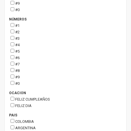
#9
#0
NÚMEROS
#1
#2
#3
#4
#5
#6
#7
#8
#9
#0
OCACION
FELIZ CUMPLEAÑOS
FELIZ DIA
PAIS
COLOMBIA
ARGENTINA