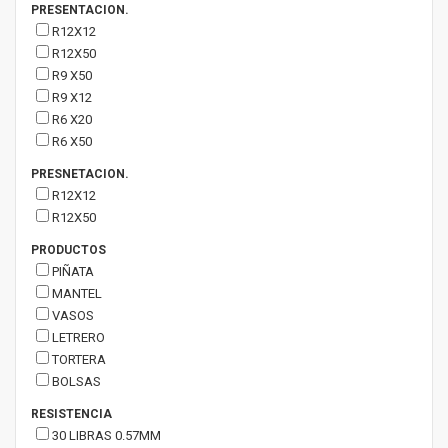
PRESENTACION.
R12X12
R12X50
R9 X50
R9 X12
R6 X20
R6 X50
PRESNETACION.
R12X12
R12X50
PRODUCTOS
PIÑATA
MANTEL
VASOS
LETRERO
TORTERA
BOLSAS
RESISTENCIA
30 LIBRAS 0.57MM