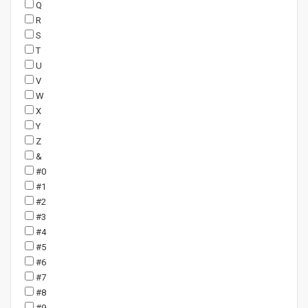
Q
R
S
T
U
V
W
X
Y
Z
&
#0
#1
#2
#3
#4
#5
#6
#7
#8
#9