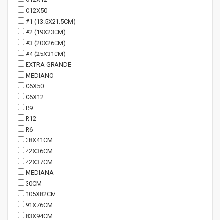
C12X50
#1 (13.5X21.5CM)
#2 (19X23CM)
#3 (20X26CM)
#4 (25X31CM)
EXTRA GRANDE
MEDIANO
C6X50
C6X12
R9
R12
R6
38X41CM
42X36CM
42X37CM
MEDIANA
30CM
105X82CM
91X76CM
83X94CM