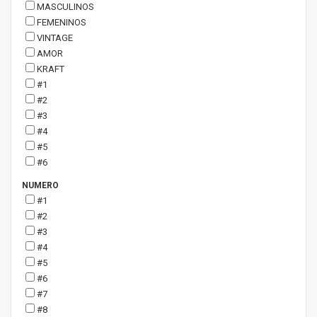
MASCULINOS
FEMENINOS
VINTAGE
AMOR
KRAFT
#1
#2
#3
#4
#5
#6
NUMERO
#1
#2
#3
#4
#5
#6
#7
#8