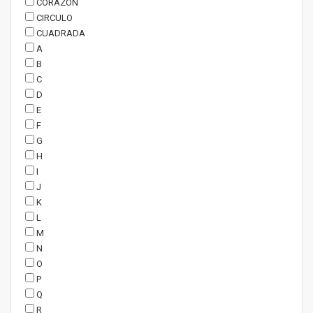
CORAZON
CIRCULO
CUADRADA
A
B
C
D
E
F
G
H
I
J
K
L
M
N
O
P
Q
R