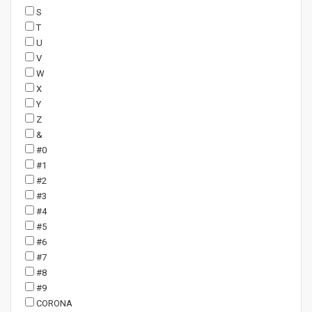
S
T
U
V
W
X
Y
Z
&
#0
#1
#2
#3
#4
#5
#6
#7
#8
#9
CORONA