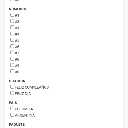
NÚMEROS
#1
#2
#3
#4
#5
#6
#7
#8
#9
#0
OCACION
FELIZ CUMPLEAÑOS
FELIZ DIA
PAIS
COLOMBIA
ARGENTINA
PAQUETE