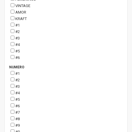
VINTAGE
AMOR
KRAFT
#1
#2
#3
#4
#5
#6
NUMERO
#1
#2
#3
#4
#5
#6
#7
#8
#9
#0