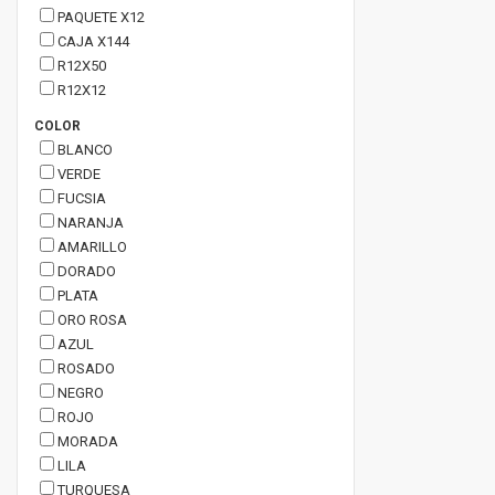
PAQUETE X12
CAJA X144
R12X50
R12X12
COLOR
BLANCO
VERDE
FUCSIA
NARANJA
AMARILLO
DORADO
PLATA
ORO ROSA
AZUL
ROSADO
NEGRO
ROJO
MORADA
LILA
TURQUESA