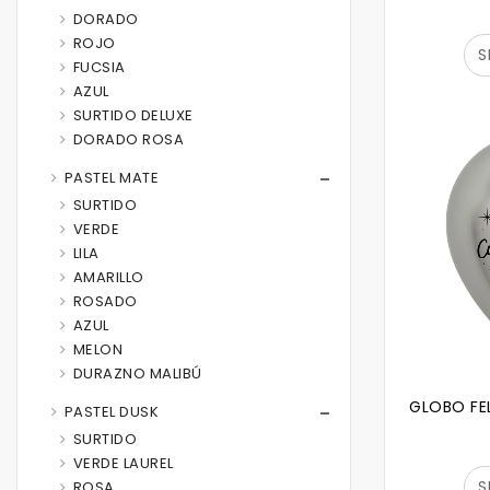
DORADO
ROJO
S
FUCSIA
AZUL
SURTIDO DELUXE
DORADO ROSA
PASTEL MATE
SURTIDO
VERDE
LILA
AMARILLO
ROSADO
AZUL
MELON
DURAZNO MALIBÚ
GLOBO FE
PASTEL DUSK
SURTIDO
VERDE LAUREL
S
ROSA