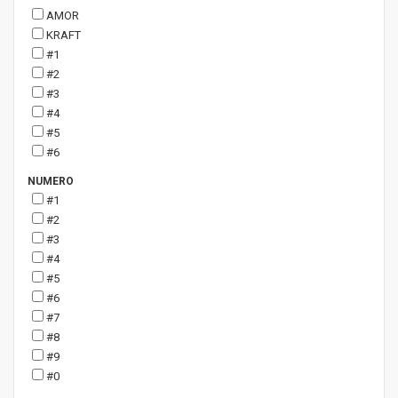
AMOR
KRAFT
#1
#2
#3
#4
#5
#6
NUMERO
#1
#2
#3
#4
#5
#6
#7
#8
#9
#0