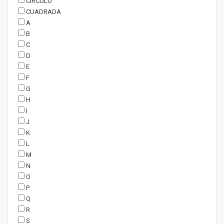
CIRCULO
CUADRADA
A
B
C
D
E
F
G
H
I
J
K
L
M
N
O
P
Q
R
S