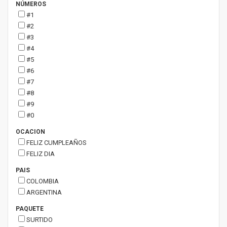
NÚMEROS
#1
#2
#3
#4
#5
#6
#7
#8
#9
#0
OCACION
FELIZ CUMPLEAÑOS
FELIZ DIA
PAIS
COLOMBIA
ARGENTINA
PAQUETE
SURTIDO