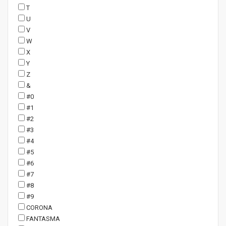
T
U
V
W
X
Y
Z
&
#0
#1
#2
#3
#4
#5
#6
#7
#8
#9
CORONA
FANTASMA