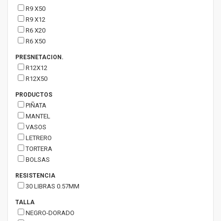
R9 X50
R9 X12
R6 X20
R6 X50
PRESNETACION.
R12X12
R12X50
PRODUCTOS
PIÑATA
MANTEL
VASOS
LETRERO
TORTERA
BOLSAS
RESISTENCIA
30 LIBRAS 0.57MM
TALLA
NEGRO-DORADO