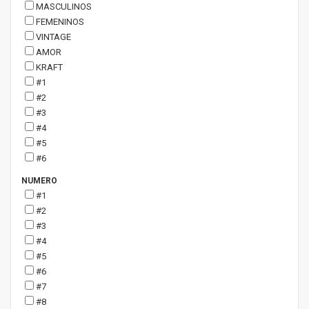
MASCULINOS
FEMENINOS
VINTAGE
AMOR
KRAFT
#1
#2
#3
#4
#5
#6
NUMERO
#1
#2
#3
#4
#5
#6
#7
#8