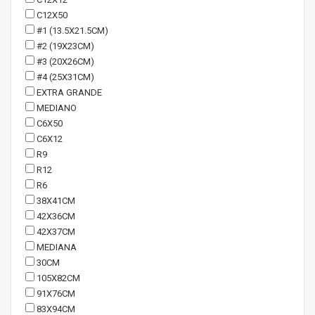
C12X50
#1 (13.5X21.5CM)
#2 (19X23CM)
#3 (20X26CM)
#4 (25X31CM)
EXTRA GRANDE
MEDIANO
C6X50
C6X12
R9
R12
R6
38X41CM
42X36CM
42X37CM
MEDIANA
30CM
105X82CM
91X76CM
83X94CM