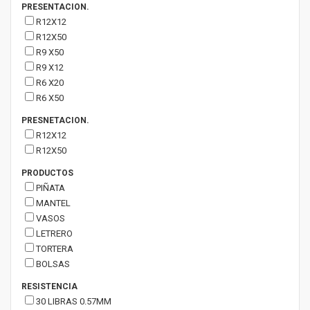
PRESENTACION.
R12X12
R12X50
R9 X50
R9 X12
R6 X20
R6 X50
PRESNETACION.
R12X12
R12X50
PRODUCTOS
PIÑATA
MANTEL
VASOS
LETRERO
TORTERA
BOLSAS
RESISTENCIA
30 LIBRAS 0.57MM