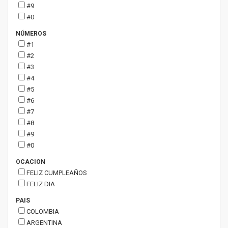
#9
#0
NÚMEROS
#1
#2
#3
#4
#5
#6
#7
#8
#9
#0
OCACION
FELIZ CUMPLEAÑOS
FELIZ DIA
PAIS
COLOMBIA
ARGENTINA