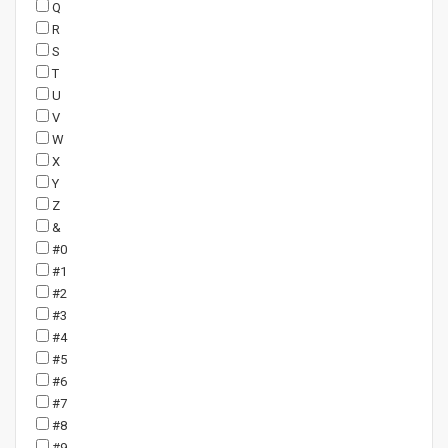
Q
R
S
T
U
V
W
X
Y
Z
&
#0
#1
#2
#3
#4
#5
#6
#7
#8
#9