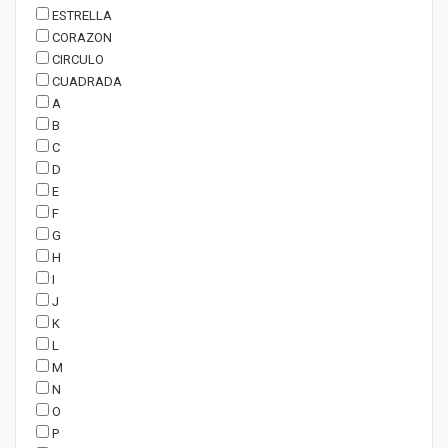
ESTRELLA
CORAZON
CIRCULO
CUADRADA
A
B
C
D
E
F
G
H
I
J
K
L
M
N
O
P