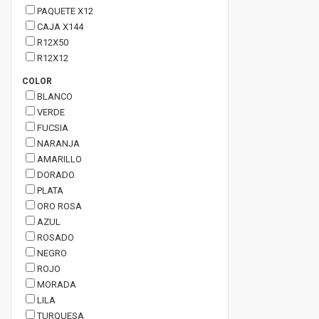
PAQUETE X12
CAJA X144
R12X50
R12X12
COLOR
BLANCO
VERDE
FUCSIA
NARANJA
AMARILLO
DORADO
PLATA
ORO ROSA
AZUL
ROSADO
NEGRO
ROJO
MORADA
LILA
TURQUESA