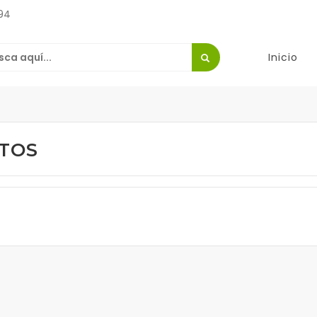
94
Inicio
ITOS