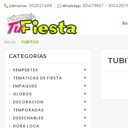
3012527468
3014711667 - 30042517
Llámanos:
WhatsApp:
Inicio
TUBITOS
/
CATEGORÍAS
TUB
SEMPERTEX
TEMATICAS DE FIESTA
EMPAQUES
GLOBOS
DECORACION
TEMPORADAS
DESECHABLES
HORA LOCA