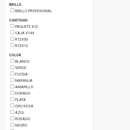
BRILLO
BRILLO PROFESIONAL
CANTIDAD
PAQUETE X12
CAJA X144
R12X50
R12X12
COLOR
BLANCO
VERDE
FUCSIA
NARANJA
AMARILLO
DORADO
PLATA
ORO ROSA
AZUL
ROSADO
NEGRO