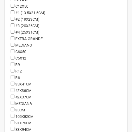
C12X50
#1 (13.5X21.5CM)
#2 (19X23CM)
#3 (20X26CM)
#4 (25X31CM)
EXTRA GRANDE
MEDIANO
C6X50
C6X12
R9
R12
R6
38X41CM
42X36CM
42X37CM
MEDIANA
30CM
105X82CM
91X76CM
83X94CM