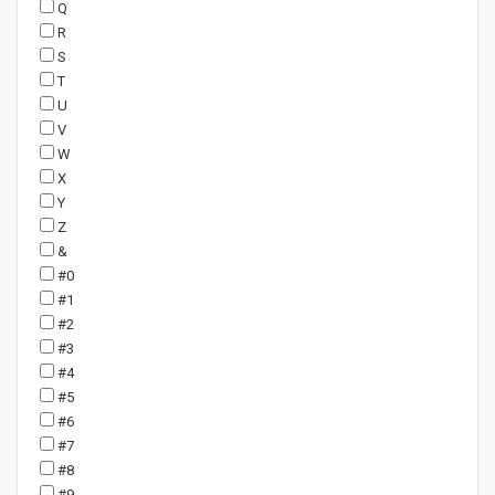
Q
R
S
T
U
V
W
X
Y
Z
&
#0
#1
#2
#3
#4
#5
#6
#7
#8
#9