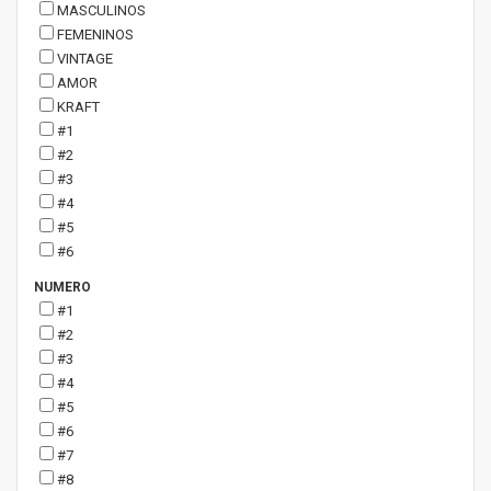
MASCULINOS
FEMENINOS
VINTAGE
AMOR
KRAFT
#1
#2
#3
#4
#5
#6
NUMERO
#1
#2
#3
#4
#5
#6
#7
#8