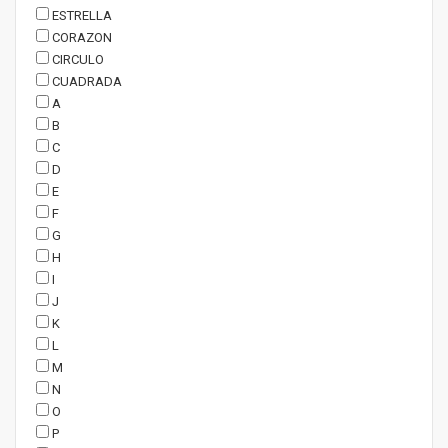
ESTRELLA
CORAZON
CIRCULO
CUADRADA
A
B
C
D
E
F
G
H
I
J
K
L
M
N
O
P