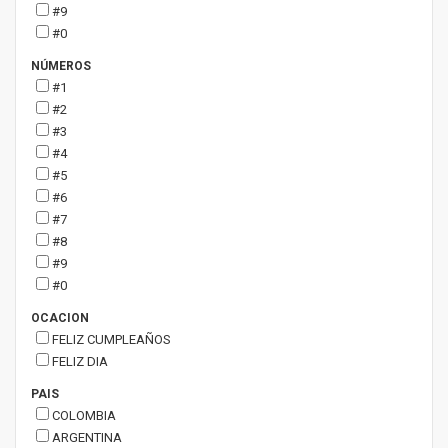
#9
#0
NÚMEROS
#1
#2
#3
#4
#5
#6
#7
#8
#9
#0
OCACION
FELIZ CUMPLEAÑOS
FELIZ DIA
PAIS
COLOMBIA
ARGENTINA