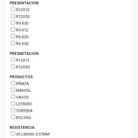
PRESENTACION.
R12X12
R12X50
R9 X50
R9 X12
R6 X20
R6 X50
PRESNETACION.
R12X12
R12X50
PRODUCTOS
PIÑATA
MANTEL
VASOS
LETRERO
TORTERA
BOLSAS
RESISTENCIA
30 LIBRAS 0.57MM