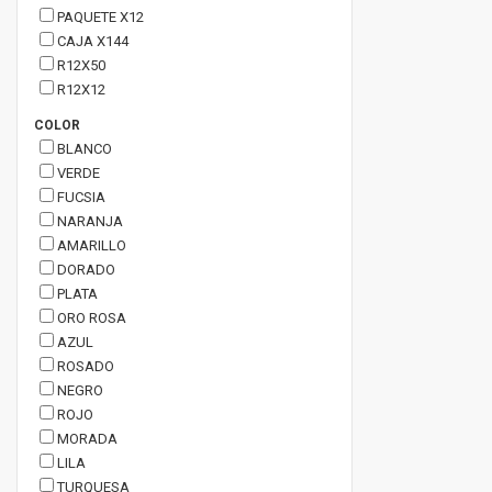
PAQUETE X12
CAJA X144
R12X50
R12X12
COLOR
BLANCO
VERDE
FUCSIA
NARANJA
AMARILLO
DORADO
PLATA
ORO ROSA
AZUL
ROSADO
NEGRO
ROJO
MORADA
LILA
TURQUESA