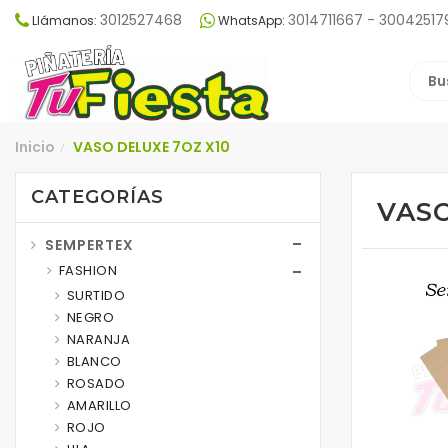
3012527468
3014711667 - 30042517
Llámanos:
WhatsApp:
Inicio
VASO DELUXE 7OZ X10
/
CATEGORÍAS
VASO
SEMPERTEX
FASHION
SURTIDO
NEGRO
NARANJA
BLANCO
ROSADO
AMARILLO
ROJO