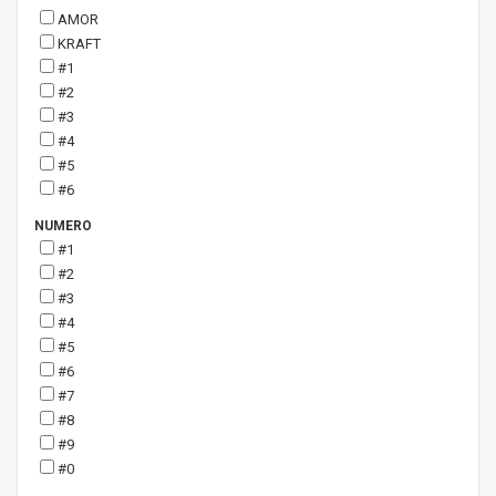
AMOR
KRAFT
#1
#2
#3
#4
#5
#6
NUMERO
#1
#2
#3
#4
#5
#6
#7
#8
#9
#0