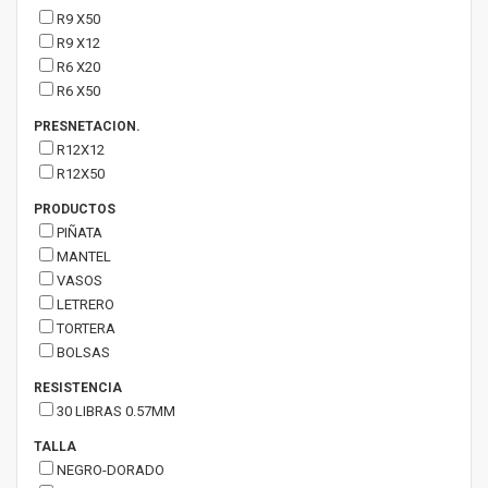
R9 X50
R9 X12
R6 X20
R6 X50
PRESNETACION.
R12X12
R12X50
PRODUCTOS
PIÑATA
MANTEL
VASOS
LETRERO
TORTERA
BOLSAS
RESISTENCIA
30 LIBRAS 0.57MM
TALLA
NEGRO-DORADO