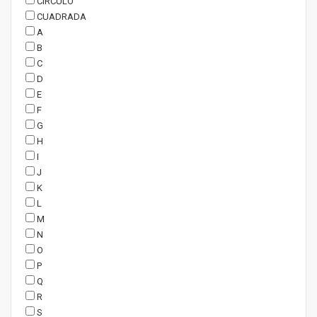
CIRCULO
CUADRADA
A
B
C
D
E
F
G
H
I
J
K
L
M
N
O
P
Q
R
S