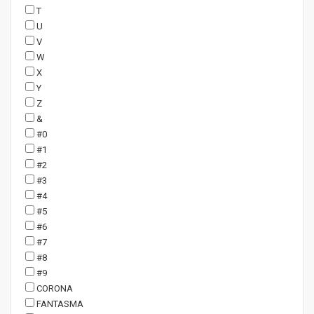
T
U
V
W
X
Y
Z
&
#0
#1
#2
#3
#4
#5
#6
#7
#8
#9
CORONA
FANTASMA