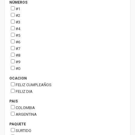
NÚMEROS
#1
#2
#3
#4
#5
#6
#7
#8
#9
#0
OCACION
FELIZ CUMPLEAÑOS
FELIZ DIA
PAIS
COLOMBIA
ARGENTINA
PAQUETE
SURTIDO