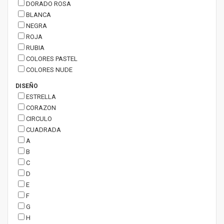
DORADO ROSA
BLANCA
NEGRA
ROJA
RUBIA
COLORES PASTEL
COLORES NUDE
DISEÑO
ESTRELLA
CORAZON
CIRCULO
CUADRADA
A
B
C
D
E
F
G
H