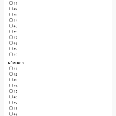
#1
#2
#3
#4
#5
#6
#7
#8
#9
#0
NÚMEROS
#1
#2
#3
#4
#5
#6
#7
#8
#9