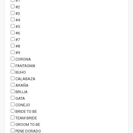
#1
#2
#3
#4
#5
#6
#7
#8
#9
CORONA
FANTASMA
BUHO
CALABAZA
ARAÑA
BRUJA
GATA
CONEJO
BRIDE TO BE
TEAM BRIDE
GROOM TO BE
PENE DORADO