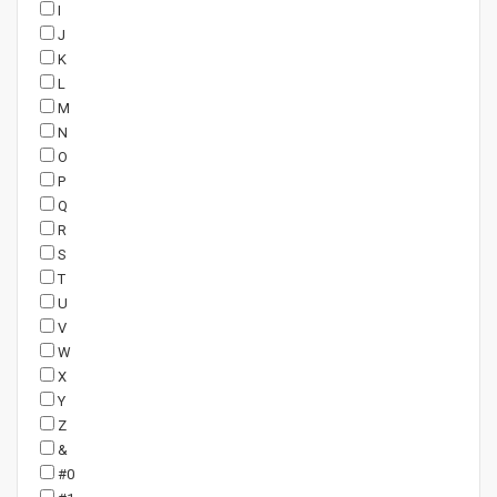
I
J
K
L
M
N
O
P
Q
R
S
T
U
V
W
X
Y
Z
&
#0