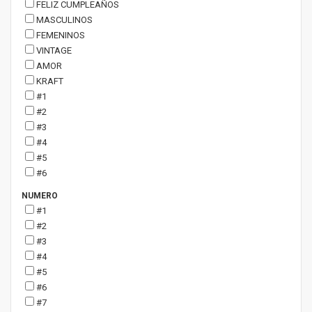
FELIZ CUMPLEAÑOS
MASCULINOS
FEMENINOS
VINTAGE
AMOR
KRAFT
#1
#2
#3
#4
#5
#6
NUMERO
#1
#2
#3
#4
#5
#6
#7