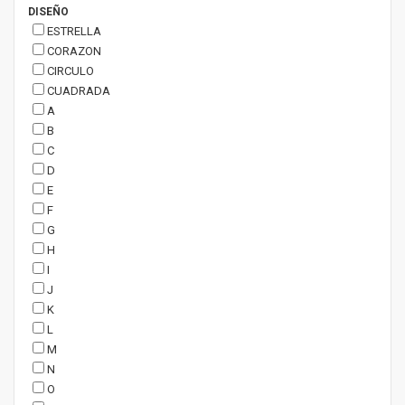
DISEÑO
ESTRELLA
CORAZON
CIRCULO
CUADRADA
A
B
C
D
E
F
G
H
I
J
K
L
M
N
O