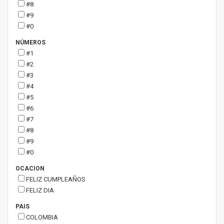
#8
#9
#0
NÚMEROS
#1
#2
#3
#4
#5
#6
#7
#8
#9
#0
OCACION
FELIZ CUMPLEAÑOS
FELIZ DIA
PAIS
COLOMBIA