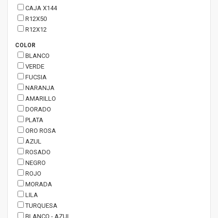
CAJA X144
R12X50
R12X12
COLOR
BLANCO
VERDE
FUCSIA
NARANJA
AMARILLO
DORADO
PLATA
ORO ROSA
AZUL
ROSADO
NEGRO
ROJO
MORADA
LILA
TURQUESA
BLANCO - AZUL