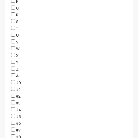
P
Q
R
S
T
U
V
W
X
Y
Z
&
#0
#1
#2
#3
#4
#5
#6
#7
#8