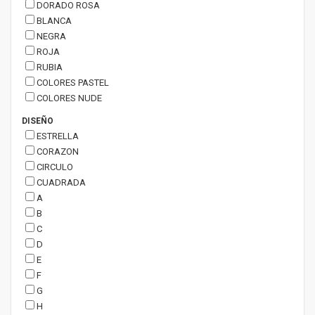
DORADO ROSA
BLANCA
NEGRA
ROJA
RUBIA
COLORES PASTEL
COLORES NUDE
DISEÑO
ESTRELLA
CORAZON
CIRCULO
CUADRADA
A
B
C
D
E
F
G
H