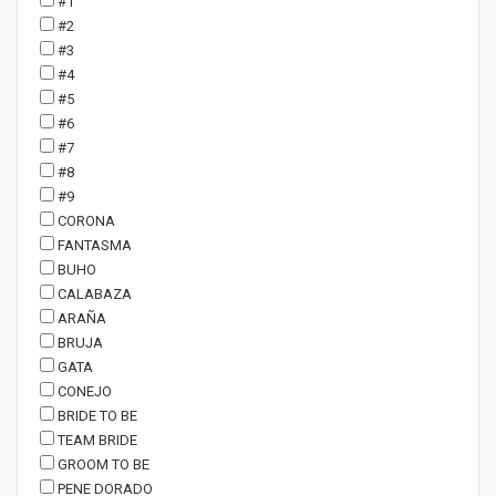
#1
#2
#3
#4
#5
#6
#7
#8
#9
CORONA
FANTASMA
BUHO
CALABAZA
ARAÑA
BRUJA
GATA
CONEJO
BRIDE TO BE
TEAM BRIDE
GROOM TO BE
PENE DORADO