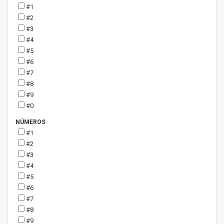
#1
#2
#3
#4
#5
#6
#7
#8
#9
#0
NÚMEROS
#1
#2
#3
#4
#5
#6
#7
#8
#9