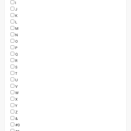
I
J
K
L
M
N
O
P
Q
R
S
T
U
V
W
X
Y
Z
&
#0