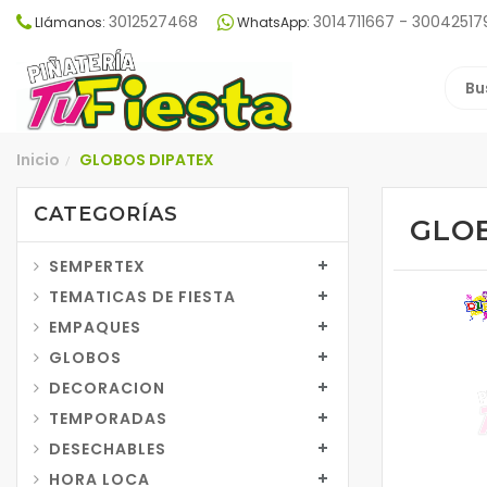
3012527468
3014711667 - 30042517
Llámanos:
WhatsApp:
Inicio
GLOBOS DIPATEX
/
CATEGORÍAS
GLO
SEMPERTEX
TEMATICAS DE FIESTA
EMPAQUES
GLOBOS
DECORACION
TEMPORADAS
DESECHABLES
HORA LOCA