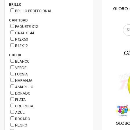
BRILLO
GLOBO 
BRILLO PROFESIONAL
CANTIDAD
PAQUETE X12
S
CAJA X144
R12X50
R12X12
COLOR
BLANCO
VERDE
FUCSIA
NARANJA
AMARILLO
DORADO
PLATA
ORO ROSA
AZUL
ROSADO
GLOBO
NEGRO