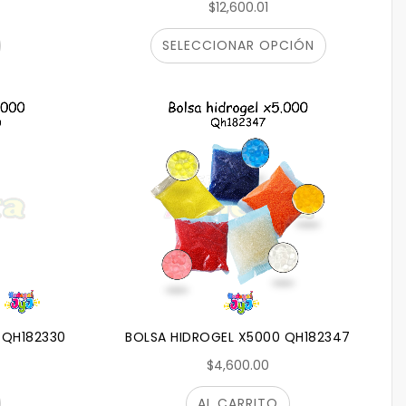
$12,600.01
SELECCIONAR OPCIÓN
 QH182330
BOLSA HIDROGEL X5000 QH182347
$4,600.00
AL CARRITO