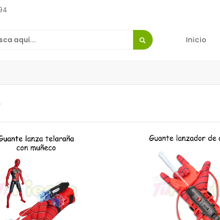
94
Inicio
O