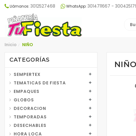
3012527468
3014711667 - 30042517
Llámanos:
WhatsApp:
Inicio
NIÑO
/
CATEGORÍAS
NIÑ
SEMPERTEX
TEMATICAS DE FIESTA
EMPAQUES
GLOBOS
DECORACION
TEMPORADAS
DESECHABLES
HORA LOCA