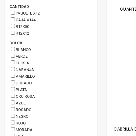
CANTIDAD
GUANTE
PAQUETE X12
CAJA X144
R12X50
R12X12
COLOR
BLANCO
VERDE
FUCSIA
NARANJA
AMARILLO
DORADO
PLATA
ORO ROSA
AZUL
ROSADO
NEGRO
ROJO
CABRILLA
MORADA