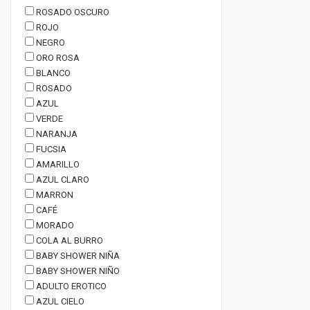
ROSADO OSCURO
ROJO
NEGRO
ORO ROSA
BLANCO
ROSADO
AZUL
VERDE
NARANJA
FUCSIA
AMARILLO
AZUL CLARO
MARRON
CAFÉ
MORADO
COLA AL BURRO
BABY SHOWER NIÑA
BABY SHOWER NIÑO
ADULTO EROTICO
AZUL CIELO